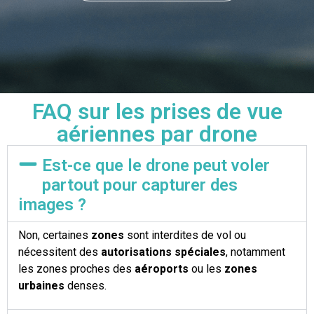
FAQ sur les prises de vue
aériennes par drone
Est-ce que le drone peut voler
partout pour capturer des
images ?
Non, certaines
zones
sont interdites de vol ou
nécessitent des
autorisations spéciales
, notamment
les zones proches des
aéroports
ou les
zones
urbaines
denses.